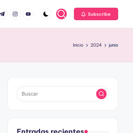
com
r.com
.me
instagram.com
youtube.com
Subscribe
Inicio
2024
junio
Entradas recientes