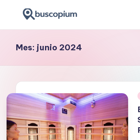
Saltar
al
buscar
contenido
y
encontar
Mes:
junio 2024