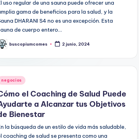
El uso regular de una sauna puede ofrecer una
amplia gama de beneficios para la salud, y la
Sauna DHARANI S4 no es una excepción. Esta
sauna de cuerpo entero…
buscopiumcomes
2 junio, 2024
ublicado
or
Publicado
negocios
en
Cómo el Coaching de Salud Puede
Ayudarte a Alcanzar tus Objetivos
de Bienestar
En la búsqueda de un estilo de vida más saludable,
el coaching de salud se presenta como una