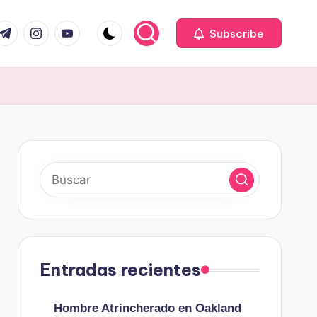
com
r.com
.me
instagram.com
youtube.com
Subscribe
Entradas recientes
Hombre Atrincherado en Oakland