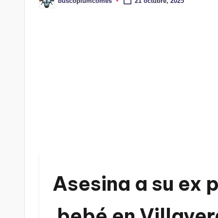
buscopiumcomes
21 octubre, 2025
Publicado
por
Asesina a su ex 
bebé en Villave