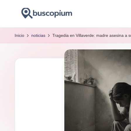
Saltar
al
buscar
contenido
y
Inicio
noticias
Tragedia en Villaverde: madre asesina a s
encontar