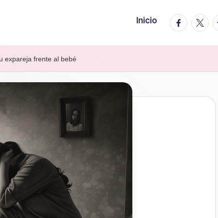
facebook.
twitte
t
Inicio
u expareja frente al bebé