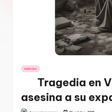
Publicado
noticias
en
Tragedia en V
asesina a su exp