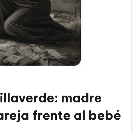
illaverde: madre
areja frente al bebé