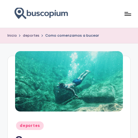
Saltar
al
buscar
contenido
y
Inicio
deportes
Como comenzamos a bucear
encontar
Publicado
deportes
en