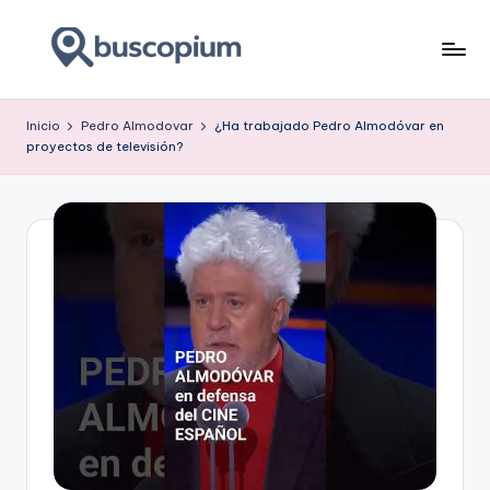
Saltar
al
buscar
contenido
y
Inicio
Pedro Almodovar
¿Ha trabajado Pedro Almodóvar en
encontar
proyectos de televisión?