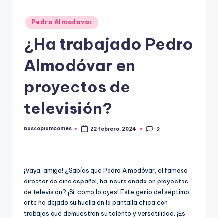
Publicado
Pedro Almodovar
en
¿Ha trabajado Pedro
Almodóvar en
proyectos de
televisión?
buscopiumcomes
22 febrero, 2024
2
Publicado
por
¡Vaya, amigo! ¿Sabías que Pedro Almodóvar, el famoso
director de cine español, ha incursionado en proyectos
de televisión? ¡Sí, como lo oyes! Este genio del séptimo
arte ha dejado su huella en la pantalla chica con
trabajos que demuestran su talento y versatilidad. ¡Es